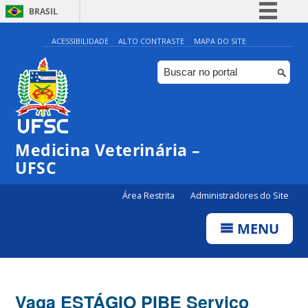
BRASIL
Simplifique!
ACESSIBILIDADE
ALTO CONTRASTE
MAPA DO SITE
Comunica BR
Participe
Acesso à informação
Legislação
Medicina Veterinária –
Canais
UFSC
Área Restrita
Administradores do Site
MENU
Vaga ESTÁGIO PIBE Serviço