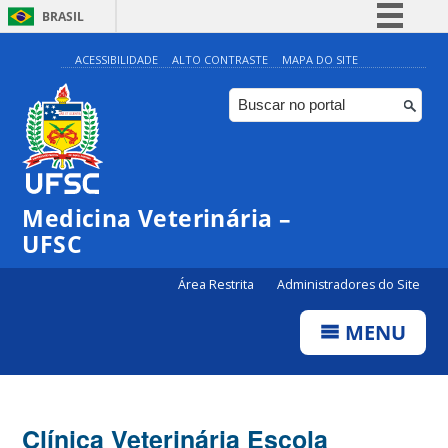
BRASIL
Simplifique!
ACESSIBILIDADE
ALTO CONTRASTE
MAPA DO SITE
Comunica BR
Participe
Acesso à informação
Legislação
Medicina Veterinária –
Canais
UFSC
Área Restrita
Administradores do Site
MENU
Clínica Veterinária Escola