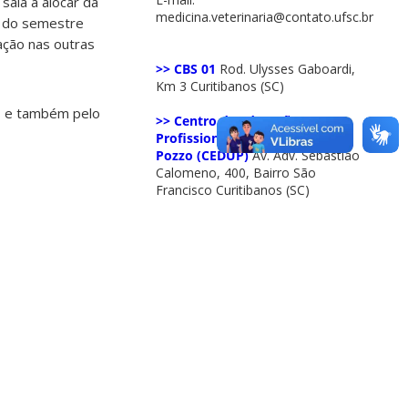
sala a alocar da
medicina.veterinaria@contato.ufsc.br
al do semestre
ação nas outras
>> CBS 01
Rod. Ulysses Gaboardi,
Km 3 Curitibanos (SC)
es e também pelo
>> Centro de Educação
Profissional Professor Enori
Pozzo (CEDUP)
Av. Adv. Sebastião
Calomeno, 400, Bairro São
Francisco Curitibanos (SC)