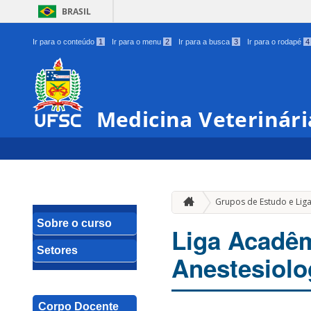
BRASIL
Ir para o conteúdo
1
Ir para o menu
2
Ir para a busca
3
Ir para o rodapé
4
Medicina Veterinári
Grupos de Estudo e Lig
Sobre o curso
Liga Acadêm
Setores
Anestesiolo
Corpo Docente