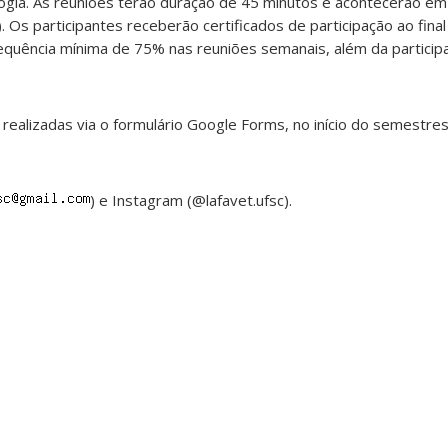
ogia. As reuniões terão duração de 45 minutos e acontecerão em 
 Os participantes receberão certificados de participação ao fin
uência mínima de 75% nas reuniões semanais, além da particip
o realizadas via o formulário Google Forms, no início do semestr
) e Instagram (@lafavet.ufsc).