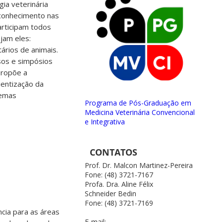
ia veterinária
 conhecimento nas
articipam todos
jam eles:
tários de animais.
sos e simpósios
propõe a
ientização da
temas
Programa de Pós-Graduação em
Medicina Veterinária Convencional
e Integrativa
CONTATOS
Prof. Dr. Malcon Martinez-Pereira
Fone: (48) 3721-7167
Profa. Dra. Aline Félix
Schneider Bedin
Fone: (48) 3721-7169
cia para as áreas
E-mail: