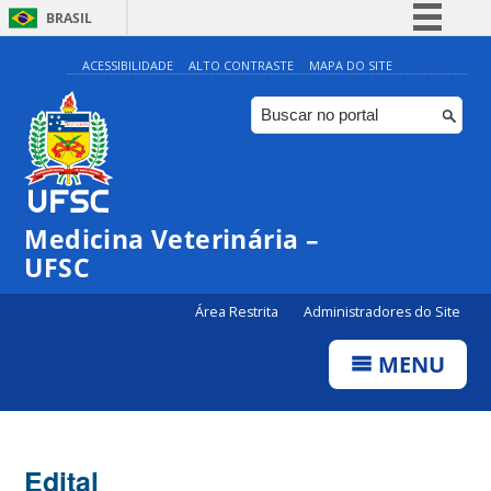
BRASIL
Simplifique!
ACESSIBILIDADE
ALTO CONTRASTE
MAPA DO SITE
Comunica BR
Participe
Acesso à informação
Legislação
Medicina Veterinária –
Canais
UFSC
Área Restrita
Administradores do Site
MENU
Edital