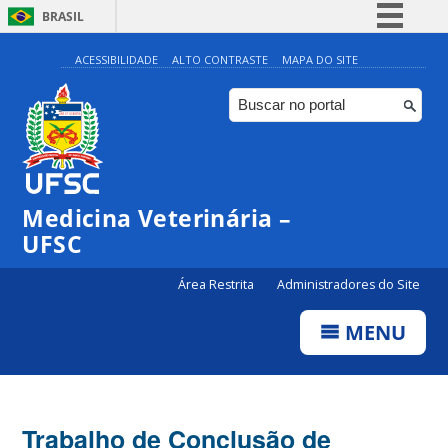
BRASIL
Simplifique!
ACESSIBILIDADE
ALTO CONTRASTE
MAPA DO SITE
Comunica BR
Participe
Acesso à informação
Legislação
Medicina Veterinária –
Canais
UFSC
Área Restrita
Administradores do Site
MENU
Trabalho de Conclusão de