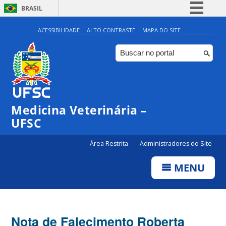
BRASIL
Simplifique!
ACESSIBILIDADE
ALTO CONTRASTE
MAPA DO SITE
Comunica BR
Participe
Acesso à informação
Legislação
Medicina Veterinária –
Canais
UFSC
Área Restrita
Administradores do Site
MENU
Nota de Falecimento Roberta